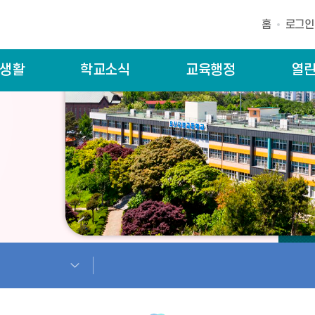
홈
로그인
생활
학교소식
교육행정
열