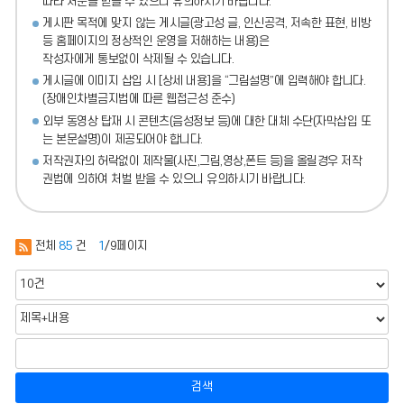
따라 처분
을 받을 수 있으니 유의하시기 바랍니다.
게시판 목적에 맞지 않는 게시글(광고성 글, 인신공격, 저속한 표현, 비방
등 홈페이지의 정상적인 운영을 저해하는 내용)
은
작성자에게 통보없이 삭제될 수 있습니다.
게시글에 이미지 삽입 시 [상세 내용]을 “그림설명”에 입력해야 합니다.
(장애인차별금지법에 따른 웹접근성 준수)
외부 동영상 탑재 시 콘텐츠(음성정보 등)에 대한 대체 수단(자막삽입 또
는 본문설명)이 제공되어야 합니다.
저작권자의 허락없이 제작물(사진,그림,영상,폰트 등)을 올릴경우 저작
권법에 의하여 처벌 받을 수 있으니 유의하시기 바랍니다.
전체
85
건
1
/9페이지
검색