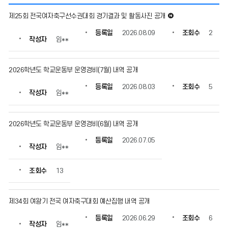
여
새로운 글
제25회 전국여자축구선수권대회 경기결과 및 활동사진 공개
자
축
등록일
2026.08.09
조회수
2
작성자
임**
구
부
의
2026학년도 학교운동부 운영경비(7월) 내역 공개
게
시
등록일
2026.08.03
조회수
5
물
작성자
임**
번
호,
제
2026학년도 학교운동부 운영경비(6월) 내역 공개
목,
등록일
2026.07.05
작
작성자
임**
성
자,
조회수
13
등
록
일,
제34회 여왕기 전국 여자축구대회 예산집행 내역 공개
조
회
등록일
2026.06.29
조회수
6
수
작성자
임**