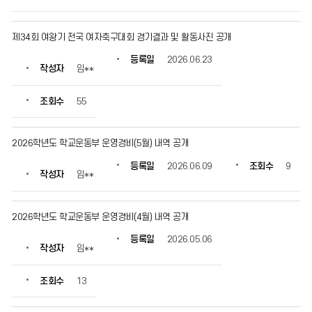
정
보
를
제34회 여왕기 전국 여자축구대회 경기결과 및 활동사진 공개
확
등록일
2026.06.23
인
작성자
임**
할
수
조회수
55
있
습
니
2026학년도 학교운동부 운영경비(5월) 내역 공개
다.
등록일
2026.06.09
조회수
9
작성자
임**
2026학년도 학교운동부 운영경비(4월) 내역 공개
등록일
2026.05.06
작성자
임**
조회수
13