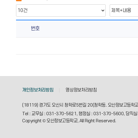
번호
학
생
선
수
고
충
처
개인정보처리방침
영상정보처리방침
리
센
(18119) 경기도 오산시 청학로5번길 20(청학동. 오산정보고등학교
터
Tel : 교무실 : 031-370-5621, 행정실 : 031-370-5600, 당직
의
Copyright © 오산정보고등학교, All Right Reserved.
게
시
물