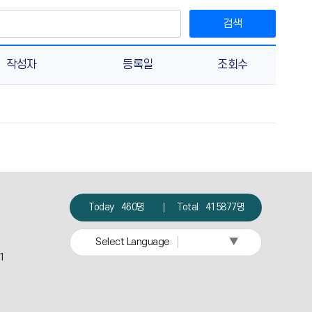
검색
작성자
등록일
조회수
Today
460명
Total
415877명
▼
Select Language
11