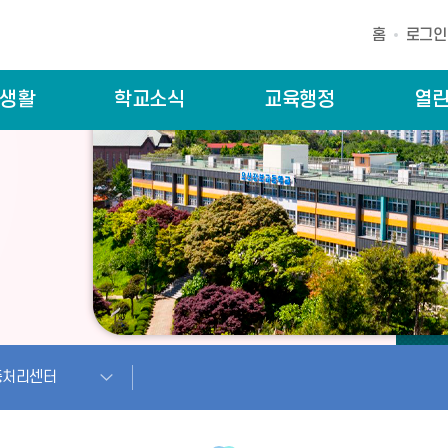
홈
로그인
생활
학교소식
교육행정
열
충처리센터