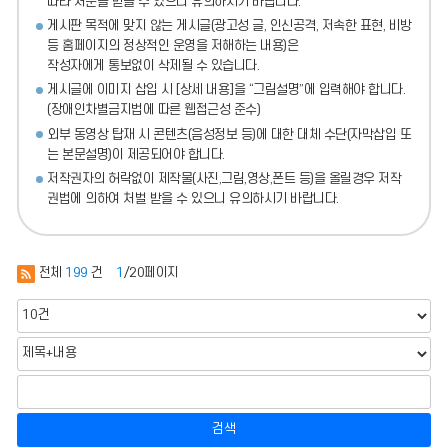
따라 처분
을 받을 수 있으니 유의하시기 바랍니다.
게시판 목적에 맞지 않는 게시글(광고성 글, 인신공격, 저속한 표현, 비방
등 홈페이지의 정상적인 운영을 저해하는 내용)
은
작성자에게 통보없이 삭제될 수 있습니다.
게시글에 이미지 삽입 시 [상세 내용]을 “그림설명”에 입력해야 합니다.
(장애인차별금지법에 따른 웹접근성 준수)
외부 동영상 탑재 시 콘텐츠(음성정보 등)에 대한 대체 수단(자막삽입 또
는 본문설명)이 제공되어야 합니다.
저작권자의 허락없이 제작물(사진,그림,영상,폰트 등)을 올릴경우 저작
권법에 의하여 처벌 받을 수 있으니 유의하시기 바랍니다.
전체
199
건
1
/20페이지
검색