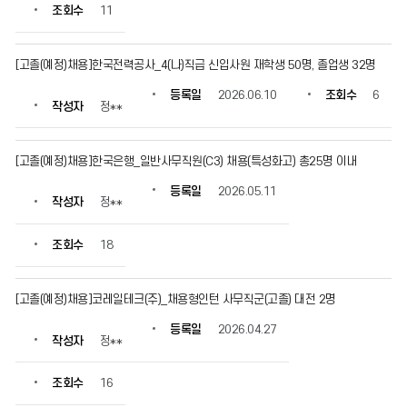
조회수
11
[고졸(예정)채용]한국전력공사_4(나)직급 신입사원 재학생 50명, 졸업생 32명
등록일
2026.06.10
조회수
6
작성자
정**
[고졸(예정)채용]한국은행_일반사무직원(C3) 채용(특성화고) 총25명 이내
등록일
2026.05.11
작성자
정**
조회수
18
[고졸(예정)채용]코레일테크(주)_채용형인턴 사무직군(고졸) 대전 2명
등록일
2026.04.27
작성자
정**
조회수
16