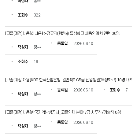
작성자
송**
보
를
조회수
322
확
인
할
[고졸(예정)채용]하나은행-정규직(행원B) 특성화고 채용연계형 인턴 00명
수
있
등록일
2026.06.10
습
작성자
정**
니
다.
조회수
16
[고졸(예정)채용]KDB 한국산업은행_일반직B G5급 신입행원(특성화고) 10명 내외
등록일
2026.06.10
조회수
7
작성자
정**
[고졸(예정)채용]한국지역난방공사_고졸인재 분야 7급 사무직/기술직 8명
등록일
2026.06.10
작성자
정**