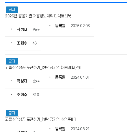
취
공지
업
2026년 공공기관 채용정보계획 디렉토리북
정
보
등록일
2026.02.03
의
작성자
송**
게
시
조회수
46
물
번
호,
공지
제
고졸취업성공 도전하기_[2탄 공기업 채용계획(안)]
목,
작
등록일
2024.04.01
작성자
송**
성
자,
등
조회수
310
록
일,
조
공지
회
고졸취업성공 도전하기_[1탄 공기업 취업준비]
수
등록일
2024.03.21
정