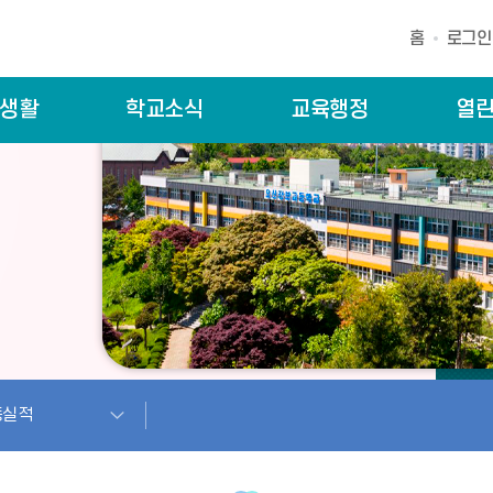
홈
로그인
생활
학교소식
교육행정
열
동실적