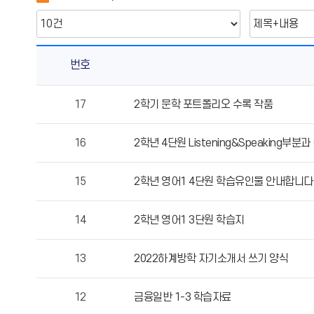
번호
2
17
2학기 문학 포트폴리오 수록 작품
학
년
16
2학년 4단원 Listening&Speaking부
교
과
의
15
2학년 영어1 4단원 학습유인물 안내합니다
게
시
14
2학년 영어1 3단원 학습지
물
번
13
2022하계방학 자기소개서 쓰기 양식
호,
제
목,
12
금융일반 1-3 학습자료
작