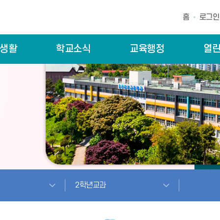
홈
로그인
생활
학교소식
교육행정
열
2학년교과