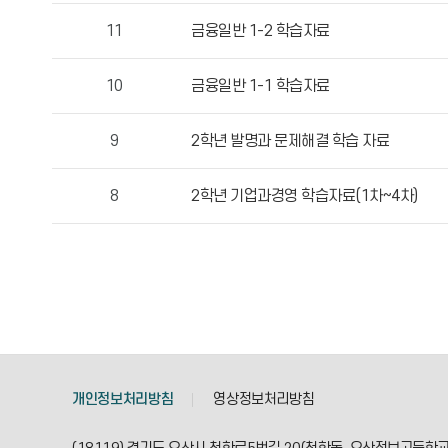
성
11
금융일반 1-2 학습자료
자,
등
10
금융일반 1-1 학습자료
록
일,
9
2학년 발명과 문제해결 학습 자료
조
회
수
8
2학년 기업과경영 학습자료(1차~4차)
정
보
를
확
인
할
수
있
개인정보처리방침
영상정보처리방침
습
니