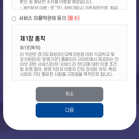
받는 등 필요한 조치를 이행할 예정입니다.
- 개인정보 이용 : 로그인, 회원가입시 기존회원인증, 학급
가입, 게시판 글쓰기 등에서의 신원확인과 권한 확인, 접속
서비스 이용약관
에 동의
(필수)
로그 확인
2. 개인정보 수집 항목
운영기관 홈페이지에서 수집하는 개인정보 항목은 다음과
같습니다. 선택정보를 입력하지 않은 경우에도 서비스 이
제1장 총칙
용에는 제한이 없습니다.
※ 서비스 이용 과정에서 방문날짜, 방문시간, IP주소, 쿠
제1조(목적)
키, 접속 기기정보 등의 서비스의 이용 기록이 자동으로 생
이 약관은 경기도화성오산교육지원청 이하 각급학교 및
성되어 수집될 수 있습니다.
유치원(이하 ‘운영기관’) 홈페이지 사이트에서 제공하는 인
터넷 관련 서비스(이하 ‘서비스’라 한다)에 대한 이용 조건
학생 회원 - 만14세미만
및 운영 절차, 운영기관과 이용자 간의 권리와 의무, 책임
[필수] 아이디, 비밀번호, 이름, 보호자(법정대리인)이름,
사항과 기타 필요한 사항을 규정함을 목적으로 합니다.
[선택]학년/반, [선택]이메일
제2조(약관의 효력 및 변경)
학생 회원 - 만14세이상
① 이 약관은 서비스 화면에 게시하거나 기타의 방법으로
[필수] 아이디, 비밀번호, 이름, [선택]학년/반, [선택]이메
취소
이용자에게 공지함으로써 효력을 발생합니다.
일
② 합리적인 사유가 발생할 경우 관련 법령에 위배되지 않
는 범위 안에서 변경할 수 있으며, 약관이 변경된 경우 지
학부모 회원
체 없이 이를 공지합니다.
다음
[필수] 아이디, 비밀번호, 이름, 자녀이름, 학년, 반, [선택]
③ 이 약관에 동의하는 것은 정기적인 방문으로 약관의 변
이메일
경 사항을 확인하는 것도 포함하여 동의함을 의미하며, 변
※ 학생 회원의 가입이 먼저 진행된 후 학부모 회원의 승인
경된 약관에 대한 정보를 알지 못해 발생하는 이용자의 피
이 가능합니다(유치원은 제외).
해는 책임 지지 않습니다.
④ 이용자는 변경된 약관에 동의하지 않을 경우 이용해지
교직원 회원
(탈퇴)를 요청할 수 있으며, 변경된 약관의 효력 발생일로