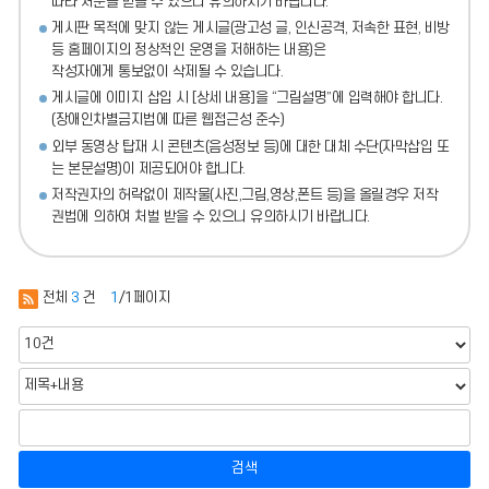
따라 처분
을 받을 수 있으니 유의하시기 바랍니다.
게시판 목적에 맞지 않는 게시글(광고성 글, 인신공격, 저속한 표현, 비방
등 홈페이지의 정상적인 운영을 저해하는 내용)
은
작성자에게 통보없이 삭제될 수 있습니다.
게시글에 이미지 삽입 시 [상세 내용]을 “그림설명”에 입력해야 합니다.
(장애인차별금지법에 따른 웹접근성 준수)
외부 동영상 탑재 시 콘텐츠(음성정보 등)에 대한 대체 수단(자막삽입 또
는 본문설명)이 제공되어야 합니다.
저작권자의 허락없이 제작물(사진,그림,영상,폰트 등)을 올릴경우 저작
권법에 의하여 처벌 받을 수 있으니 유의하시기 바랍니다.
전체
3
건
1
/1페이지
검색