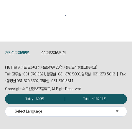
조
회
수
1
정
보
를
확
인
할
개인정보처리방침
영상정보처리방침
수
있
(18119) 경기도 오산시 청학로5번길 20(청학동. 오산정보고등학교)
습
니
Tel : 교무실 : 031-370-5621, 행정실 : 031-370-5600, 당직실 : 031-370-5613 | Fax
다.
: 행정실 031-370-5602, 교무실 : 031-370-5611
Copyright © 오산정보고등학교, All Right Reserved.
Today
300명
Total
415717명
▼
Select Language